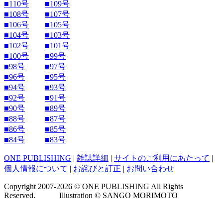
■110号
■109号
■108号
■107号
■106号
■105号
■104号
■103号
■102号
■101号
■100号
■99号
■98号
■97号
■96号
■95号
■94号
■93号
■92号
■91号
■90号
■89号
■88号
■87号
■86号
■85号
■84号
■83号
ONE PUBLISHING
|
雑誌詳細
|
サイトのご利用にあたって
|
個人情報について
|
お詫びと訂正
|
お問い合わせ
Copyright 2007-2026 © ONE PUBLISHING All Rights
Reserved. Illustration © SANGO MORIMOTO