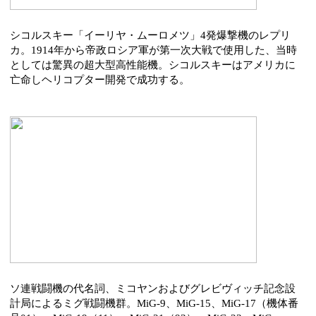
シコルスキー「イーリヤ・ムーロメツ」4発爆撃機のレプリ
カ。1914年から帝政ロシア軍が第一次大戦で使用した、当時
としては驚異の超大型高性能機。シコルスキーはアメリカに
亡命しヘリコプター開発で成功する。
ソ連戦闘機の代名詞、ミコヤンおよびグレビヴィッチ記念設
計局によるミグ戦闘機群。MiG-9、MiG-15、MiG-17（機体番