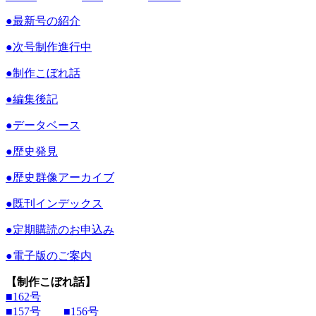
●
最新号の紹介
●
次号制作進行中
●
制作こぼれ話
●
編集後記
●
データベース
●
歴史発見
●
歴史群像アーカイブ
●
既刊インデックス
●
定期購読のお申込み
●
電子版のご案内
【制作こぼれ話】
■162号
■157号
■156号