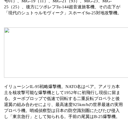
号01）、MiG-19（11）、MiG-21（93）、MiG-23、MiG-
25（25）、後方にツポレフTu-144超音速旅客機、その左下が
「現代のシュトゥルモヴィーク」スホーイSu-25対地攻撃機。
イリューシンIL-95戦略爆撃機。NATO名はベア。アメリカ本
土を核攻撃可能な爆撃機として1952年に初飛行し現役に留ま
る。ターボプロップで低速で回転する二重反転プロペラと後
退翼の組み合わせにより、最高速度925km/hの世界最速の実用
プロペラ機。哨戒偵察型は日本の防空識別圏にたびたび侵入
し「東京急行」として知られる。手前の尾翼はB-25爆撃機。