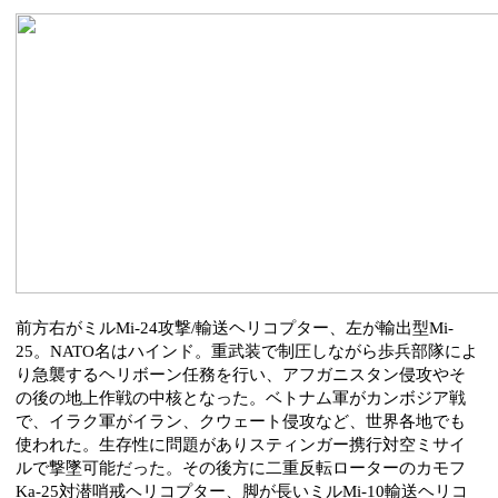
前方右がミルMi-24攻撃/輸送ヘリコプター、左が輸出型Mi-
25。NATO名はハインド。重武装で制圧しながら歩兵部隊によ
り急襲するヘリボーン任務を行い、アフガニスタン侵攻やそ
の後の地上作戦の中核となった。ベトナム軍がカンボジア戦
で、イラク軍がイラン、クウェート侵攻など、世界各地でも
使われた。生存性に問題がありスティンガー携行対空ミサイ
ルで撃墜可能だった。その後方に二重反転ローターのカモフ
Ka-25対潜哨戒ヘリコプター、脚が長いミルMi-10輸送ヘリコ