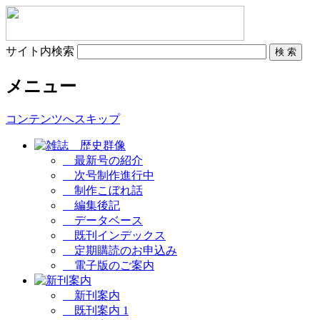
サイト内検索
メニュー
コンテンツへスキップ
最新号の紹介
次号制作進行中
制作こぼれ話
編集後記
データベース
既刊インデックス
定期購読のお申込み
電子版のご案内
新刊案内
既刊案内 1