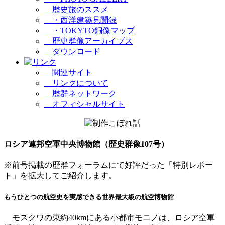
歴史旅のススメ
・西洋建築見聞録
・TOKYTO銅像マップ
歴史群像アーカイブス
ダウンロード
関連サイト
リンクについて
歴群ネットワーク
オフィシャルサイト
ロシア連邦空軍中央博物館（歴史群像107号）
※前号掲載の歴群フォーラムにて好評だった「特別レポー
ト」を拡大してご紹介します。
もうひとつの航空史を実感できる世界最大級の航空博物館
モスクワの東約40kmにある小都市モニノは、ロシア空軍