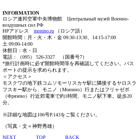
INFORMATION
ロシア連邦空軍中央博物館 Центральный музей Военно-
воздушных сил РФ
HPアドレス
monino.ru
（ロシア語）
開館時間：月・火・木・金 09:30-13:30、14:15-17:00
土 09:00-14:00
休館日：水・日
電話：（095） 526-3327 （国番号7）
*旅行計画時に必ず開館時間等を再確認してください。パス
ポートの提示を求められます。
＜アクセス＞
モスクワの地下鉄コムソモーリスカヤ駅に隣接するヤロスラ
フスキー駅から、モニノ（Монино）行またはフリャゼボ
（Фрязево）行近郊電車で約1時間、モニノ駅下車。徒歩20
分。
※詳細な地図は106号P.143をご覧ください。
（写真・文＝神野秀雄）
NEXT
TOP
BACK