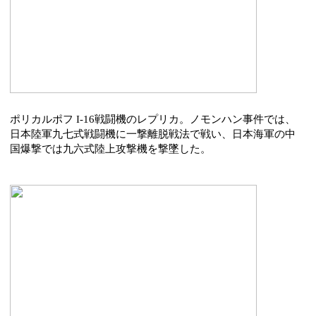
ポリカルポフ I-16戦闘機のレプリカ。ノモンハン事件では、
日本陸軍九七式戦闘機に一撃離脱戦法で戦い、日本海軍の中
国爆撃では九六式陸上攻撃機を撃墜した。