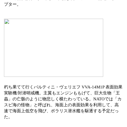
プター。
朽ち果てて行くバルティニ・ヴェリエフ VVA-14M1P 表面効果
実験機/対潜哨戒機。主翼もエンジンももげて、巨大生物「王
蟲」の亡骸のように物悲しく横たわっている。NATOでは「カ
スピ海の怪物」と呼ばれ、海面上の表面効果を利用して、高
速で海面上低空を飛び、ポラリス潜水艦を駆逐する予定だっ
た。