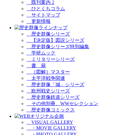
既刊案内 2
ひとくちコラム
サイトマップ
更新情報
歴史群像シリーズ
【決定版】図説シリーズ
歴史群像シリーズ特別編集
学研ムック
ミリタリーシリーズ
書 籍
［図解］マスター
太平洋戦争関連
歴史群像「城」シリーズ
欧州戦史シリーズ
歴史群像鉄道シリーズ
その他別冊、WWセレクション
歴史群像コミックス
VISUAL GALLERY
・MOVIE GALLERY
・PHOTO GALLERY