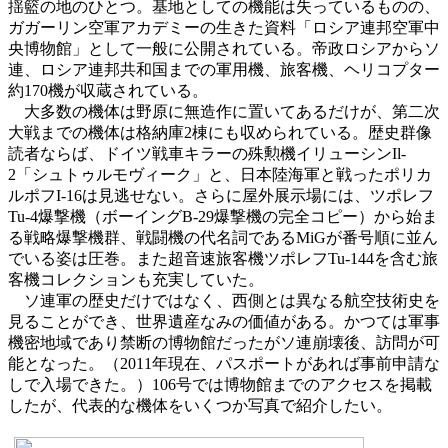
揺籃の地のひとつ。基地としての機能は失っているものの、
ガガーリン空軍アカデミーの生きた資料「ロシア連邦空軍中
央博物館」として一般に公開されている。帝政ロシアからソ
連、ロシア連邦共和国までの軍用機、旅客機、ヘリコプター
約170機が収蔵されている。
大多数の機体は野原に無造作に置いてあるだけが、第二次
大戦までの機体は格納庫2棟にも収められている。歴史群像
読者ならば、ドイツ戦車キラーの殊勲機イリューシンIl-
2「シュトゥルモヴィーク」と、日本陸海軍と戦ったポリカ
ルポフI-16は見逃せない。さらに屋外展示場には、ツポレフ
Tu-4爆撃機（ボーイングB-29爆撃機の完全コピー）から始ま
る戦略爆撃機群、戦闘機の代名詞であるMiGが番号順に並ん
でいる姿は圧巻。また超音速旅客機ツポレフTu-144を含む旅
客機コレクションも充実していた。
ソ連軍の歴史だけではなく、西側とは異なる航空技術史を
見ることができ、世界遺産なみの価値がある。かつては軍事
機密地域であり禁断の博物館だったがソ連崩壊後、訪問が可
能となった。（2011年現在、パスポートがあれば事前申請な
しで入場できた。）106号では博物館までのアクセスを掲載
したが、代表的な機体をいくつか写真で紹介したい。