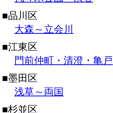
■品川区
大森～立会川
■江東区
門前仲町・清澄・亀戸
■墨田区
浅草～両国
■杉並区