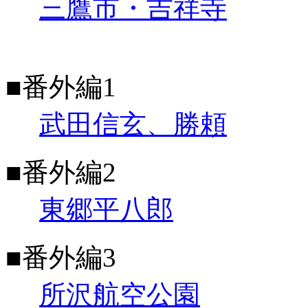
三鷹市・吉祥寺
■番外編1
武田信玄、勝頼
■番外編2
東郷平八郎
■番外編3
所沢航空公園