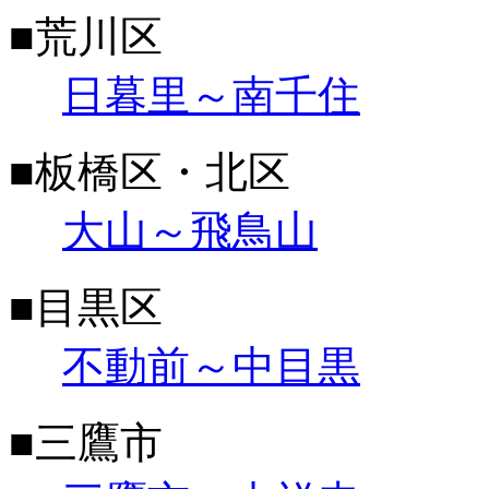
■荒川区
日暮里～南千住
■板橋区・北区
大山～飛鳥山
■目黒区
不動前～中目黒
■三鷹市