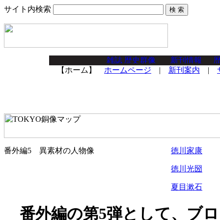
サイト内検索
【ホーム】
ホームページ
|
新刊案内
|
番外編5
異素材の人物像
徳川家康
徳川光圀
夏目漱石
番外編の第5弾として、ブロ