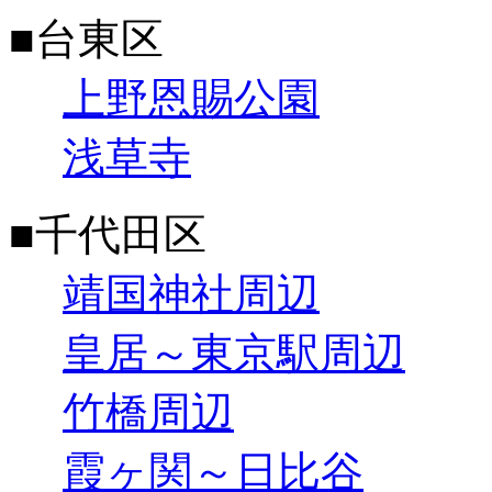
■台東区
上野恩賜公園
浅草寺
■千代田区
靖国神社周辺
皇居～東京駅周辺
竹橋周辺
霞ヶ関～日比谷