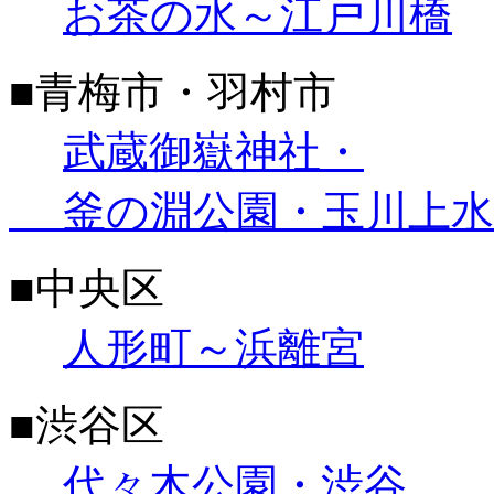
お茶の水～江戸川橋
■青梅市・羽村市
武蔵御嶽神社・
釜の淵公園・玉川上水
■中央区
人形町～浜離宮
■渋谷区
代々木公園・渋谷