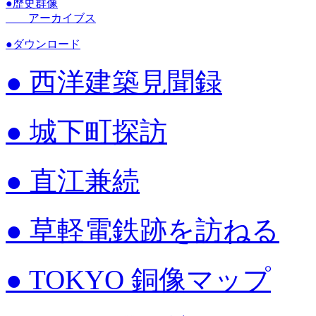
●
歴史群像
アーカイブス
●
ダウンロード
●
西洋建築見聞録
●
城下町探訪
●
直江兼続
●
草軽電鉄跡を訪ねる
●
TOKYO 銅像マップ