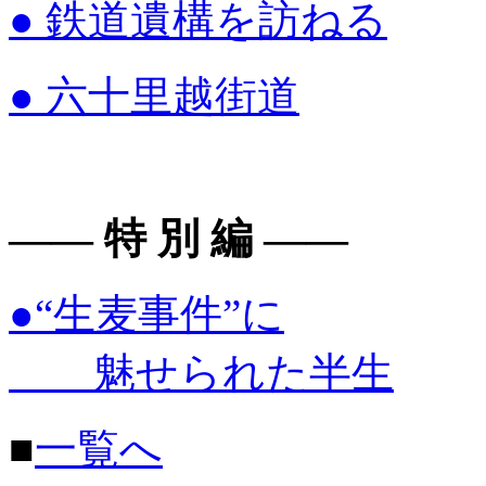
●
鉄道遺構を訪ねる
●
六十里越街道
―― 特 別 編 ――
●
“生麦事件”に
魅せられた半生
■
一覧へ