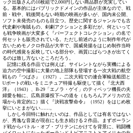
ック出版さんの10枚組で2,000円しない商品群が充実してい
る。基本的にはパブリックドメインの作品が主体なので、戦
前・戦中、戦後間もない時期の映画が多いが、国内未公開、
ソフト未発売のものも目立つ。歴史に関するジャンルでも古
代史劇や海賊もの、剣劇アクションと多彩だが、何といって
も戦争映画が大変多く『パーフェクトコレクション』の名で
何セットも販売されている。ただし前述のように制作年代が
古いためモノクロ作品が大半で、国威発揚をはじめ制作当時
の時代感覚を反映している部分や、画質にばらつきが出てく
るのは致し方ないところだろう。
記憶に残る作品では例えば、サイレントながら実機による
迫力の空中撮影に大量の地上部隊も登場する一次大戦の航空
戦もの『つばさ』（1927）。二次大戦での連合軍輸送船団と
Uボートの戦いをミニチュア特撮も駆使して描く『北大西
洋』（1943）、B-29「エノラ・ゲイ」のティベッツ機長の夫
婦愛を軸に、広島原爆投下への道を（もちろんアメリカの立
場から肯定的に）描く『決戦攻撃命令』（1952）をはじめ枚
挙にいとまがない……。
しかし今回特に触れたいのは、作品としては有名ではない
が、秀逸な音楽が現在にも生き続ける２作品。まずポーラン
ド戦からバトル・オブ・ブリテンにかけてを背景に、戦闘機
パイロットになったポーランド人ピアニストとアメリカの女