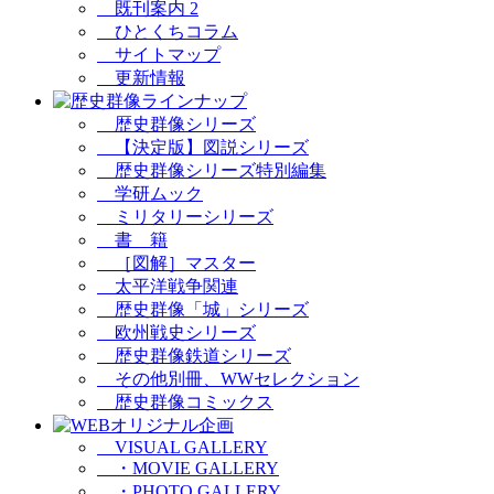
既刊案内 2
ひとくちコラム
サイトマップ
更新情報
歴史群像シリーズ
【決定版】図説シリーズ
歴史群像シリーズ特別編集
学研ムック
ミリタリーシリーズ
書 籍
［図解］マスター
太平洋戦争関連
歴史群像「城」シリーズ
欧州戦史シリーズ
歴史群像鉄道シリーズ
その他別冊、WWセレクション
歴史群像コミックス
VISUAL GALLERY
・MOVIE GALLERY
・PHOTO GALLERY