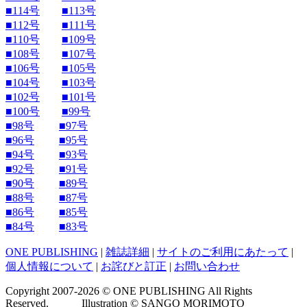
■114号
■113号
■112号
■111号
■110号
■109号
■108号
■107号
■106号
■105号
■104号
■103号
■102号
■101号
■100号
■99号
■98号
■97号
■96号
■95号
■94号
■93号
■92号
■91号
■90号
■89号
■88号
■87号
■86号
■85号
■84号
■83号
ONE PUBLISHING
|
雑誌詳細
|
サイトのご利用にあたって
|
個人情報について
|
お詫びと訂正
|
お問い合わせ
Copyright 2007-2026 © ONE PUBLISHING All Rights
Reserved. Illustration © SANGO MORIMOTO