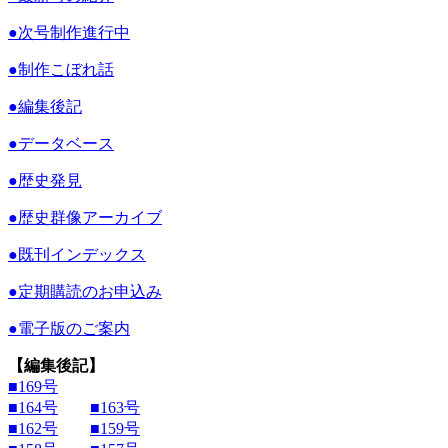
●
次号制作進行中
●
制作こぼれ話
●
編集後記
●
データベース
●
歴史発見
●
歴史群像アーカイブ
●
既刊インデックス
●
定期購読のお申込み
●
電子版のご案内
【編集後記】
■169号
■164号
■163号
■162号
■159号