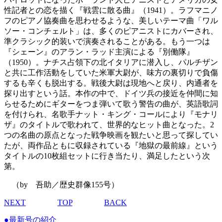
性記者との恋を描く『戦雲に散る曲』（1941）。ラフマニノ
フのピアノ協奏曲を思わせるような、美しいテーマ曲「ワル
ソー・コンチェルト」は、多くのピアニストにカバーされ、
準クラシック的装いで演奏されることがある。もう一つは
『シェーン』のアラン・ラッド主演による『別働隊』
（1950）。ナチス占領下の北イタリアに潜入し、パルチザン
と共に工作活動をしていた米軍大尉が、味方の裏切りで負傷
するも辛くも脱出する。戦後大尉は現地へと戻り、内通者を
探り出すという話。本作の中で、ドイツ兵の接近を仲間に知
らせるためにギターをつま弾いて歌う警告の曲が、英語歌詞
を付けられ、名歌手ナット・キング・コールにより『モナリ
ザ』のタイトルで歌われて、世界的なヒット曲となった。2
つの名曲の原点となった戦争映画を観たいと思って探してい
たが、両作品ともに収録されている『地獄の最前線』という
タイトルの10枚組セットに行き当たり、満足したという次
第。
（by 吾助／歴史群像155号）
NEXT
TOP
BACK
●
最新号の紹介