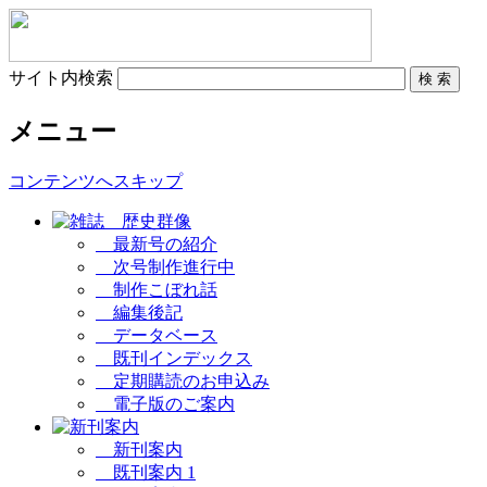
サイト内検索
メニュー
コンテンツへスキップ
最新号の紹介
次号制作進行中
制作こぼれ話
編集後記
データベース
既刊インデックス
定期購読のお申込み
電子版のご案内
新刊案内
既刊案内 1