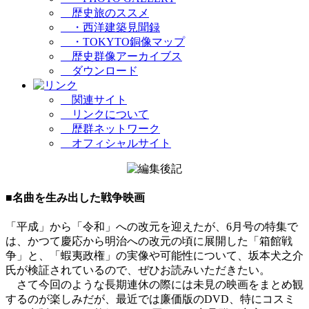
歴史旅のススメ
・西洋建築見聞録
・TOKYTO銅像マップ
歴史群像アーカイブス
ダウンロード
関連サイト
リンクについて
歴群ネットワーク
オフィシャルサイト
■
名曲を生み出した戦争映画
「平成」から「令和」への改元を迎えたが、6月号の特集で
は、かつて慶応から明治への改元の頃に展開した「箱館戦
争」と、「蝦夷政権」の実像や可能性について、坂本犬之介
氏が検証されているので、ぜひお読みいただきたい。
さて今回のような長期連休の際には未見の映画をまとめ観
するのが楽しみだが、最近では廉価版のDVD、特にコスミ