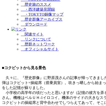
歴史旅のススメ
・西洋建築見聞録
・TOKYTO銅像マップ
歴史群像アーカイブス
ダウンロード
関連サイト
リンクについて
歴群ネットワーク
オフィシャルサイト
■
コクピットから見る景色
久々に、『歴史群像』に野原茂さんの記事が帰ってきました
弾はコクピット=操縦席（搭乗員室）。吹きっ晒しから始ま
をした記憶が蘇りました。
小学校の高学年の頃だったと思いますが（記憶の彼方を弄る
さん。機種はベルＵＨ-1イロコイ。機体のサイドの大きな
コクピットの操縦席と背中合わせでしつらえてあって、そこ