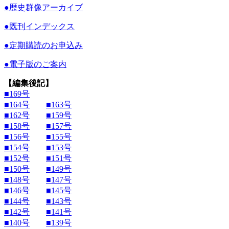
●
歴史群像アーカイブ
●
既刊インデックス
●
定期購読のお申込み
●
電子版のご案内
【編集後記】
■169号
■164号
■163号
■162号
■159号
■158号
■157号
■156号
■155号
■154号
■153号
■152号
■151号
■150号
■149号
■148号
■147号
■146号
■145号
■144号
■143号
■142号
■141号
■140号
■139号