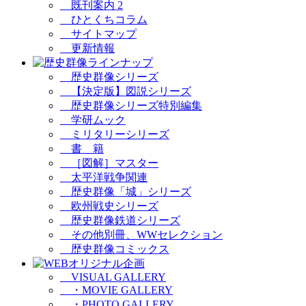
既刊案内 2
ひとくちコラム
サイトマップ
更新情報
歴史群像シリーズ
【決定版】図説シリーズ
歴史群像シリーズ特別編集
学研ムック
ミリタリーシリーズ
書 籍
［図解］マスター
太平洋戦争関連
歴史群像「城」シリーズ
欧州戦史シリーズ
歴史群像鉄道シリーズ
その他別冊、WWセレクション
歴史群像コミックス
VISUAL GALLERY
・MOVIE GALLERY
・PHOTO GALLERY