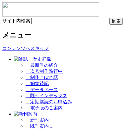
サイト内検索
メニュー
コンテンツへスキップ
最新号の紹介
次号制作進行中
制作こぼれ話
編集後記
データベース
既刊インデックス
定期購読のお申込み
電子版のご案内
新刊案内
既刊案内 1