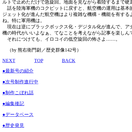
ルトで止めただけで急旋回。地面を見ながら着陸するまで硬
話を陸海軍機のコクピットに戻すと、航空機の運用は基本的
ジェット化が進んだ航空機はより複雑な機構・機能を有する
ね。特に軍用機は。
現在は逆にブラックボックス化・デジタル化が進んで、アナ
機の時代がいいよなぁ、てなことを考えながら記事を楽しん
それにつけても、イロコイの低空旋回の怖さよ……。
（by 熊右衛門尉／歴史群像142号）
NEXT
TOP
BACK
●
最新号の紹介
●
次号制作進行中
●
制作こぼれ話
●
編集後記
●
データベース
●
歴史発見