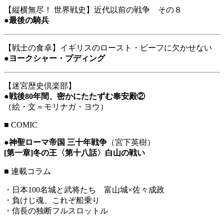
【縦横無尽！ 世界戦史】近代以前の戦争 その８
●
最後の騎兵
【戦士の食卓】イギリスのロースト・ビーフに欠かせない
●
ヨークシャー・プディング
【迷宮歴史倶楽部】
●
戦後80年間、密かにたたずむ奉安殿②
（絵・文＝モリナガ・ヨウ）
■
COMIC
●
神聖ローマ帝国 三十年戦争
（宮下英樹）
[第一章]冬の王〈第十八話〉白山の戦い
■ 連載コラム
・日本100名城と武将たち 富山城×佐々成政
・負けじ魂、これぞ船乗り
・信長の独断フルスロットル