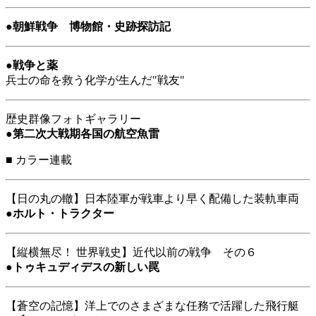
●
朝鮮戦争 博物館・史跡探訪記
●
戦争と薬
兵士の命を救う化学が生んだ"戦友"
歴史群像フォトギャラリー
●
第二次大戦期各国の航空魚雷
■
カラー連載
【日の丸の轍】日本陸軍が戦車より早く配備した装軌車両
●
ホルト・トラクター
【縦横無尽！ 世界戦史】近代以前の戦争 その６
●
トゥキュディデスの新しい罠
【蒼空の記憶】洋上でのさまざまな任務で活躍した飛行艇