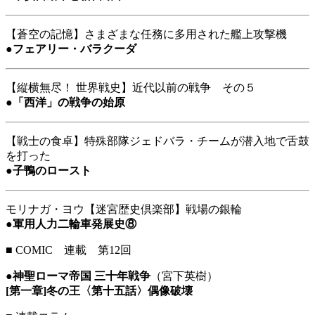
【蒼空の記憶】さまざまな任務に多用された艦上攻撃機
●
フェアリー・バラクーダ
【縦横無尽！ 世界戦史】近代以前の戦争 その５
●
「西洋」の戦争の始原
【戦士の食卓】特殊部隊ジェドバラ・チームが潜入地で舌鼓
を打った
●
子鴨のロースト
モリナガ・ヨウ【迷宮歴史倶楽部】戦場の銀輪
●
軍用人力二輪車発展史⑧
■
COMIC 連載 第12回
●
神聖ローマ帝国 三十年戦争
（宮下英樹）
[第一章]冬の王〈第十五話〉偶像破壊