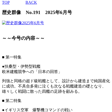
TOP
BACK
歴史群像 No.191 2025年6月号
～～今号の内容～～
■
第一特集
●扶桑型・伊勢型戦艦
欧米建艦競争への「日本の回答」
列強と同格の超ド級戦艦として、設計から建造まで純国産化
に成功。不具合多発に泣くも次なる戦艦建造の礎となり、
雄々しく戦闘に散った四艦の足跡を顧みる。
■
第二特集
●イギリス空軍 爆撃機コマンドの戦い