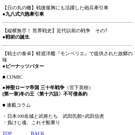
【日の丸の轍】戦後復興にも活躍した砲兵牽引車
●
九八式六瓲牽引車
【縦横無尽！ 世界戦史】近代以前の戦争 その7
●
戦術の誕生
【戦士の食卓】軽巡洋艦『モンペリエ』で提供された故郷の
味
●
ピーナッツバター
■
COMIC
●
神聖ローマ帝国 三十年戦争
（宮下英樹）
[第一章]冬の王〈第十六話〉不可侵条約
■ 連載コラム
・日本100名城と武将たち 武田氏館×武田信虎
・負けじ魂、これぞ船乗り
TOP
BACK