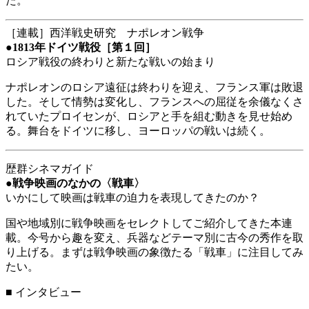
た。
［連載］西洋戦史研究 ナポレオン戦争
●
1813年ドイツ戦役［第１回］
ロシア戦役の終わりと新たな戦いの始まり
ナポレオンのロシア遠征は終わりを迎え、フランス軍は敗退
した。そして情勢は変化し、フランスへの屈従を余儀なくさ
れていたプロイセンが、ロシアと手を組む動きを見せ始め
る。舞台をドイツに移し、ヨーロッパの戦いは続く。
歴群シネマガイド
●
戦争映画のなかの〈戦車〉
いかにして映画は戦車の迫力を表現してきたのか？
国や地域別に戦争映画をセレクトしてご紹介してきた本連
載。今号から趣を変え、兵器などテーマ別に古今の秀作を取
り上げる。まずは戦争映画の象徴たる「戦車」に注目してみ
たい。
■
インタビュー