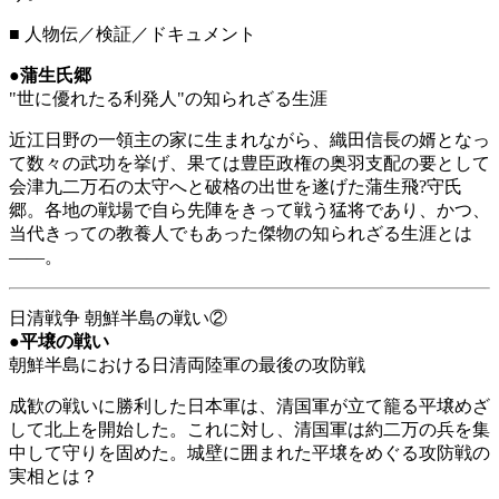
■
人物伝／検証／ドキュメント
●
蒲生氏郷
"世に優れたる利発人"の知られざる生涯
近江日野の一領主の家に生まれながら、織田信長の婿となっ
て数々の武功を挙げ、果ては豊臣政権の奥羽支配の要として
会津九二万石の太守へと破格の出世を遂げた蒲生飛?守氏
郷。各地の戦場で自ら先陣をきって戦う猛将であり、かつ、
当代きっての教養人でもあった傑物の知られざる生涯とは
――
。
日清戦争 朝鮮半島の戦い②
●
平壌の戦い
朝鮮半島における日清両陸軍の最後の攻防戦
成歓の戦いに勝利した日本軍は、清国軍が立て籠る平壌めざ
して北上を開始した。これに対し、清国軍は約二万の兵を集
中して守りを固めた。城壁に囲まれた平壌をめぐる攻防戦の
実相とは？