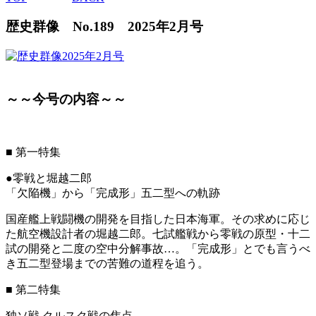
歴史群像 No.189 2025年2月号
～～今号の内容～～
■
第一特集
●零戦と堀越二郎
「欠陥機」から「完成形」五二型への軌跡
国産艦上戦闘機の開発を目指した日本海軍。その求めに応じ
た航空機設計者の堀越二郎。七試艦戦から零戦の原型・十二
試の開発と二度の空中分解事故…。「完成形」とでも言うべ
き五二型登場までの苦難の道程を追う。
■
第二特集
独ソ戦 クルスク戦の焦点