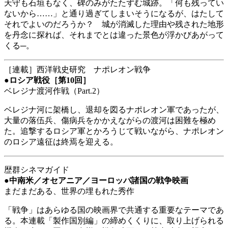
天守も石垣もなく、碑のみがたたずむ城跡。「何も残ってい
ないから……」と通り過ぎてしまいそうになるが、はたして
それでよいのだろうか？ 城が消滅した理由や残された地形
を丹念に探れば、それまでとは違った景色が浮かびあがって
くる─。
［連載］西洋戦史研究 ナポレオン戦争
●
ロシア戦役［第10回］
ベレジナ渡河作戦（Part.2）
ベレジナ河に架橋し、退却を図るナポレオン軍であったが、
大量の落伍兵、傷病兵をかかえながらの渡河は困難を極め
た。追撃するロシア軍とかろうじて戦いながら、ナポレオン
のロシア遠征は終焉を迎える。
歴群シネマガイド
●
中南米／オセアニア／ヨーロッパ諸国の戦争映画
まだまだある、世界の埋もれた秀作
「戦争」はあらゆる国の映画界で共通する重要なテーマであ
る。本連載「製作国別編」の締めくくりに、取り上げられる