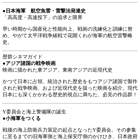
●
日本海軍 航空魚雷・雷撃法発達史
「高高度・高速投下」の追求と限界
早い時期から国産化と性能向上、戦術の洗練化と訓練に努
め、やがて太平洋戦争緒戦で花開くわが海軍の航空雷撃略
史。
歴群シネマガイド
●
アジア諸国の戦争映画
映画に描かれた東アジア、東南アジアの近現代史
かつて日本に占領、統治された歴史をもつアジア諸国で製作
された戦争映画、および近現代史を扱った映画を紹介。現代
日本にも深くかかわる歴史的視点に満ちた、必見の作品群！
Y委員会と海上警備隊の誕生
●
小海軍をつくる
戦後の海上防衛兵力策定の起点となったY委員会。その参集
に至るまでの旧海軍側と海上保安庁側のかけひき、日本政府