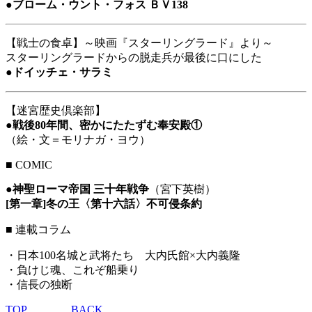
●
ブローム・ウント・フォス ＢＶ138
【戦士の食卓】～映画『スターリングラード』より～
スターリングラードからの脱走兵が最後に口にした
●
ドイッチェ・サラミ
【迷宮歴史倶楽部】
●
戦後80年間、密かにたたずむ奉安殿①
（絵・文＝モリナガ・ヨウ）
■
COMIC
●
神聖ローマ帝国 三十年戦争
（宮下英樹）
[第一章]冬の王〈第十六話〉不可侵条約
■ 連載コラム
・日本100名城と武将たち 大内氏館×大内義隆
・負けじ魂、これぞ船乗り
・信長の独断
TOP
BACK