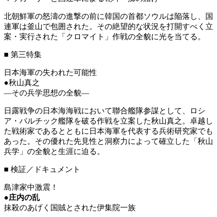
北朝鮮軍の怒濤の進撃の前に韓国の首都ソウルは陥落し、国
連軍は釜山で包囲された。その絶望的な状況を打開すべく立
案・実行された「クロマイト」作戦の全貌に光を当てる。
■
第三特集
日本海軍の失われた可能性
●秋山真之
―その兵学思想の全貌―
日露戦争の日本海海戦において聯合艦隊参謀として、ロシ
ア・バルチック艦隊を破る作戦を立案した秋山真之。卓越し
た戦術家であるとともに日本海軍を代表する兵術研究家でも
あった。その優れた先見性と洞察力によって確立した「秋山
兵学」の全貌と生涯に迫る。
■
検証／ドキュメント
島津家中激震！
●
庄内の乱
抹殺のあげく国賊とされた伊集院一族