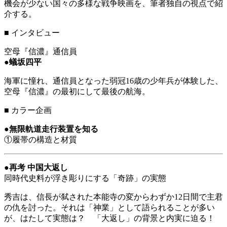
機会が少ない国々の多様な戦争映画を、筆者独自の視点で紹
介する。
■
インタビュー
空母『信濃』通信員
●
蟻坂四平
海軍に憧れ、通信員となった弱冠16歳の少年兵が体験した、
空母『信濃』の最初にして最後の航海。
■
カラー企画
●
無限軌道走行装置を知る
①履帯の構造と材質
●
再考 中国大返し
同時代史料が浮き彫りにする「奇跡」の実態
秀吉は、信長が弑された本能寺の変からわずか12日間で主君
の仇を討った。それは「神業」として語られることが多い
が、はたして実態は？ 「大返し」の背景と内実に迫る！