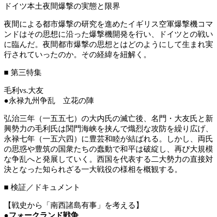
ドイツ本土夜間爆撃の実態と限界
夜間による都市爆撃の研究を進めたイギリス空軍爆撃機コマ
ンドはその思想に沿った爆撃機開発を行い、ドイツとの戦い
に臨んだ。夜間都市爆撃の思想とはどのようにして生まれ実
行されていったのか。その経緯を紐解く。
■
第三特集
毛利vs.大友
●永禄九州争乱 立花の陣
弘治三年（一五五七）の大内氏の滅亡後、名門・大友氏と新
興勢力の毛利氏は関門海峡を挟んで熾烈な攻防を繰り広げ、
永禄七年（一五六四）に豊芸和睦が結ばれる。しかし、両氏
の思惑や豊筑の国衆たちの蠢動で和平は破綻し、再び大規模
な争乱へと発展していく。西国を代表する二大勢力の直接対
決となった知られざる一大戦役の様相を概観する。
■
検証／ドキュメント
【戦史から「南西諸島有事」を考える】
●
フォークランド戦争