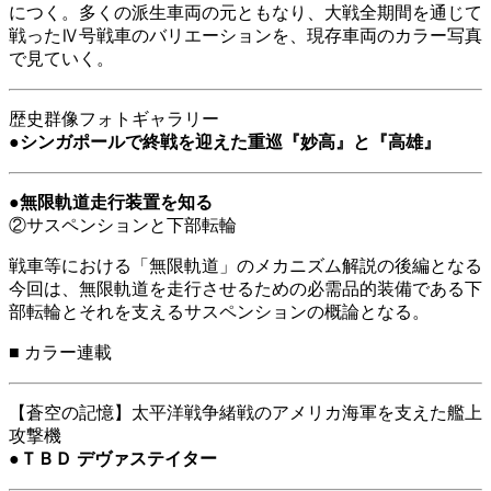
につく。多くの派生車両の元ともなり、大戦全期間を通じて
戦ったⅣ号戦車のバリエーションを、現存車両のカラー写真
で見ていく。
歴史群像フォトギャラリー
●
シンガポールで終戦を迎えた重巡『妙高』と『高雄』
●
無限軌道走行装置を知る
②サスペンションと下部転輪
戦車等における「無限軌道」のメカニズム解説の後編となる
今回は、無限軌道を走行させるための必需品的装備である下
部転輪とそれを支えるサスペンションの概論となる。
■
カラー連載
【蒼空の記憶】太平洋戦争緒戦のアメリカ海軍を支えた艦上
攻撃機
●
ＴＢＤ デヴァステイター