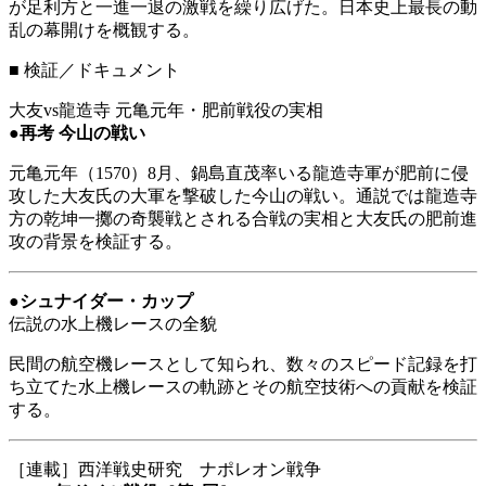
が足利方と一進一退の激戦を繰り広げた。日本史上最長の動
乱の幕開けを概観する。
■
検証／ドキュメント
大友vs龍造寺 元亀元年・肥前戦役の実相
●
再考 今山の戦い
元亀元年（1570）8月、鍋島直茂率いる龍造寺軍が肥前に侵
攻した大友氏の大軍を撃破した今山の戦い。通説では龍造寺
方の乾坤一擲の奇襲戦とされる合戦の実相と大友氏の肥前進
攻の背景を検証する。
●
シュナイダー・カップ
伝説の水上機レースの全貌
民間の航空機レースとして知られ、数々のスピード記録を打
ち立てた水上機レースの軌跡とその航空技術への貢献を検証
する。
［連載］西洋戦史研究 ナポレオン戦争