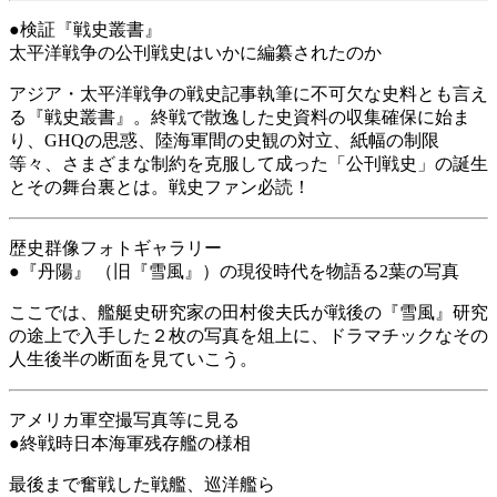
●検証『戦史叢書』
太平洋戦争の公刊戦史はいかに編纂されたのか
アジア・太平洋戦争の戦史記事執筆に不可欠な史料とも言え
る『戦史叢書』。終戦で散逸した史資料の収集確保に始ま
り、GHQの思惑、陸海軍間の史観の対立、紙幅の制限
等々、さまざまな制約を克服して成った「公刊戦史」の誕生
とその舞台裏とは。戦史ファン必読！
歴史群像フォトギャラリー
●『丹陽』 （旧『雪風』）の現役時代を物語る2葉の写真
ここでは、艦艇史研究家の田村俊夫氏が戦後の『雪風』研究
の途上で入手した２枚の写真を俎上に、ドラマチックなその
人生後半の断面を見ていこう。
アメリカ軍空撮写真等に見る
●終戦時日本海軍残存艦の様相
最後まで奮戦した戦艦、巡洋艦ら