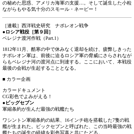
の秘めた思惑、アメリカ海軍の支援…。そして誕生した小粒
ながらもやる気十分のスモール・ネービー！
［連載］西洋戦史研究 ナポレオン戦争
●
ロシア戦役［第９回］
ベレジナ渡河作戦（Part.1）
1812年11月、酷寒の中で休みなく退却を続け、疲弊しきった
ナポレオン軍は、前後に迫るロシア軍の脅威にさらされなが
らもベレジナ河の渡河点に到達する。ここにおいて、本戦役
最後の会戦が生起することとなる。
■
カラー企画
カラードキュメント
CG彩色でよみがえる！
●
ビッグセブン
軍縮条約が生んだ最強の戦艦たち
ワシントン軍縮条約の結果、16インチ砲を搭載した7隻の戦
艦が生まれた。ビックセブンと呼ばれた、この当時最強の戦
艦たちの誕生の経緯を彩色写真と共にたどる。