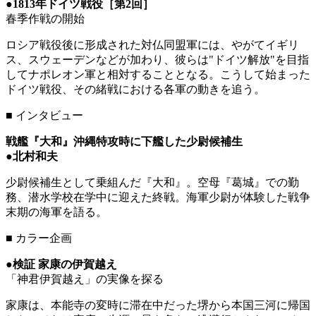
●
1813年ドイツ戦役［第2回］
春季作戦の開始
ロシア戦役後に形成された対仏同盟軍には、やがてイギリ
ス、スウェーデンなどが加わり、彼らは"ドイツ解放"を目指
してナポレオン軍と相対することとなる。こうして始まった
ドイツ戦役、その緒戦における各軍の動きを追う。
■
インタビュー
戦艦『大和』沖縄特攻時に下艦した少尉候補生
●
北村和夫
少尉候補生として乗組んだ『大和』。空母『葛城』での勤
務、潜水学校在学中に迎えた終戦。海軍少尉が体験した戦争
末期の海軍を語る。
■
カラー企画
●
検証 家康の伊賀越え
「神君伊賀越え」の実像を探る
家康は、本能寺の変時に滞在中だった堺から本国三河に帰国