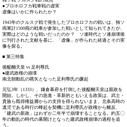
●プロホロフカ戦車戦の虚実
虚像はいかに作られたか？
1943年のクルスク戦で発生したプロホロフカの戦いは、独ソ
両軍計1500両の戦車が参加した戦いとして知られてきたが、
実際はどのような戦いだったのか？ ソ連時代とソ連崩壊後
に刊行された文献を基に、「虚像」が作られた経過とその実
像を探る。
■
第三特集
後醍醐天皇 vs 足利尊氏
●建武政権の崩壊
南北朝動乱の嚆矢となった足利尊氏の蹶起
元弘3年（1333）、鎌倉幕府を打倒した後醍醐天皇は親政を
開始。しかし、その急進・革新的ともいえる政策は、武士・
貴族ら既得権益層からの支持を得られないまま、北条高時の
遺児である時行の蜂起を契機に足利尊氏が政権から離反、
「建武の新政」はわずか二年半で崩壊することなる。約五〇
年の動乱の時代の幕開けとなった建武政権崩壊の過程を追
う。