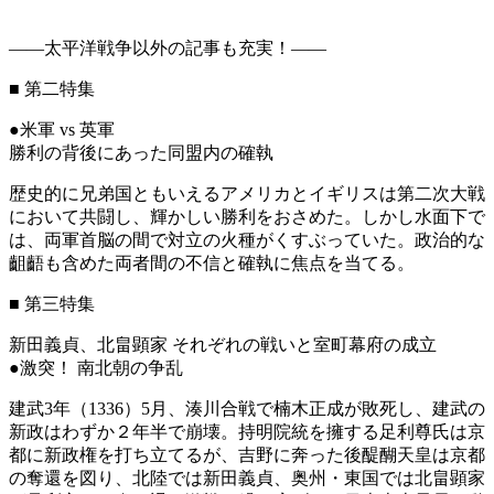
――
太平洋戦争以外の記事も充実！
――
■
第二特集
●米軍 vs 英軍
勝利の背後にあった同盟内の確執
歴史的に兄弟国ともいえるアメリカとイギリスは第二次大戦
において共闘し、輝かしい勝利をおさめた。しかし水面下で
は、両軍首脳の間で対立の火種がくすぶっていた。政治的な
齟齬も含めた両者間の不信と確執に焦点を当てる。
■
第三特集
新田義貞、北畠顕家 それぞれの戦いと室町幕府の成立
●激突！ 南北朝の争乱
建武3年（1336）5月、湊川合戦で楠木正成が敗死し、建武の
新政はわずか２年半で崩壊。持明院統を擁する足利尊氏は京
都に新政権を打ち立てるが、吉野に奔った後醍醐天皇は京都
の奪還を図り、北陸では新田義貞、奥州・東国では北畠顕家