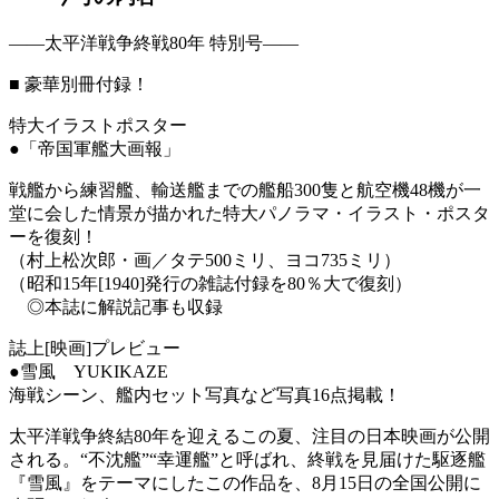
――
太平洋戦争終戦80年 特別号
――
■
豪華別冊付録！
特大イラストポスター
●「帝国軍艦大画報」
戦艦から練習艦、輸送艦までの艦船300隻と航空機48機が一
堂に会した情景が描かれた特大パノラマ・イラスト・ポスタ
ーを復刻！
（村上松次郎・画／タテ500ミリ、ヨコ735ミリ）
（昭和15年[1940]発行の雑誌付録を80％大で復刻）
◎本誌に解説記事も収録
誌上[映画]プレビュー
●雪風 YUKIKAZE
海戦シーン、艦内セット写真など写真16点掲載！
太平洋戦争終結80年を迎えるこの夏、注目の日本映画が公開
される。“不沈艦”“幸運艦”と呼ばれ、終戦を見届けた駆逐艦
『雪風』をテーマにしたこの作品を、8月15日の全国公開に