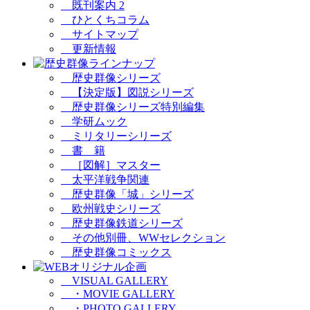
既刊案内 2
ひとくちコラム
サイトマップ
更新情報
歴史群像シリーズ
【決定版】図説シリーズ
歴史群像シリーズ特別編集
学研ムック
ミリタリーシリーズ
書 籍
［図解］マスター
太平洋戦争関連
歴史群像「城」シリーズ
欧州戦史シリーズ
歴史群像鉄道シリーズ
その他別冊、WWセレクション
歴史群像コミックス
VISUAL GALLERY
・MOVIE GALLERY
・PHOTO GALLERY