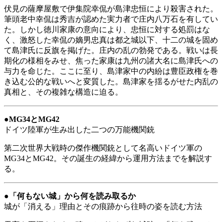
伏見の薩摩屋敷で伊集院幸侃が島津忠恒により殺害された。
筆頭老中幸侃は秀吉が認めた実力者で庄内八万石を有してい
た。しかし徳川家康の意向により、忠恒に対する処罰はな
く、激怒した幸侃の嫡男忠真は都之城以下、十二の城を固め
て島津氏に反旗を掲げた。庄内の乱の勃発である。戦いは長
期化の様相をみせ、焦った家康は九州の諸大名に島津氏への
与力を命じた。ここに至り、島津家中の内紛は豊臣政権を巻
き込む公的な戦いへと変質した。島津家を揺るがせた内乱の
真相と、その複雑な構造に迫る。
●
MG34とMG42
ドイツ陸軍が生み出した二つの万能機関銃
第二次世界大戦時の傑作機関銃として名高いドイツ軍の
MG34とMG42。その誕生の経緯から運用方法までを解説す
る。
●
「何もない城」から何を読み取るか
城が「消える」理由とその痕跡から往時の姿を読む方法