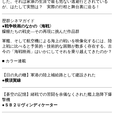
した。それは家康の生涯で最も危ない逃避行とされている
が、はたして実態は？ 実際の行程と舞台裏に迫る！
歴群シネマガイド
●
戦争映画のなかの〈海戦〉
艨艟たちの戦史―その再現に挑んだ作品群
軍艦、そして航空機による海上の戦いを映像化するには、陸
上戦に比べると予算的・技術的な困難が数多く存在する。古
今の「海戦映画」はいかにしてそれを乗り越えてきたのか？
■
カラー連載
【日の丸の轍】軍港の陸上補給路として建設された
●
横須賀線
【蒼空の記憶】緒戦での苦闘を余儀なくされた艦上急降下爆
撃機
●
ＳＢ２Ｕヴィンディケーター