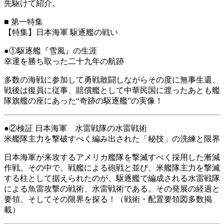
先駆けて紹介。
■
第一特集
【特集】日本海軍 駆逐艦の戦い
●①駆逐艦『雪風』の生涯
幸運を勝ち取った二十九年の航跡
多数の海戦に参加して勇戦敢闘しながらその度に無事生還、
戦後は復員に従事、賠償艦として中華民国に渡ったあとも艦
隊旗艦の座にあった“奇跡の駆逐艦”の実像！
●②検証 日本海軍 水雷戦隊の水雷戦術
米艦隊主力を撃破すべく編み出された「秘技」の洗練と限界
日本海軍が来攻するアメリカ艦隊を撃滅すべく採用した漸減
作戦。その中で、戦艦による砲戦と並び、米艦隊主力を撃滅
する柱として据えられたのが、駆逐艦で編成される水雷戦隊
による魚雷攻撃の戦術、水雷戦術である。その発展の経過と
要領、そしてその限界を探る！（戦術・配置要領図多数掲
載）