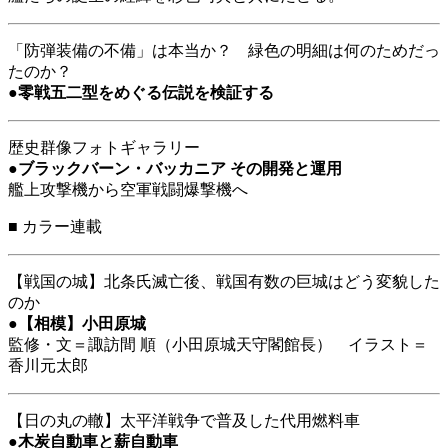
「防弾装備の不備」は本当か？ 緑色の明細は何のためだっ
たのか？
●
零戦五二型をめぐる伝説を検証する
歴史群像フォトギャラリー
●
ブラックバーン・バッカニア その開発と運用
艦上攻撃機から空軍戦闘爆撃機へ
■
カラー連載
【戦国の城】北条氏滅亡後、戦国有数の巨城はどう変貌した
のか
●
【相模】小田原城
監修・文＝諏訪間 順（小田原城天守閣館長） イラスト＝
香川元太郎
【日の丸の轍】太平洋戦争で普及した代用燃料車
●
木炭自動車と薪自動車