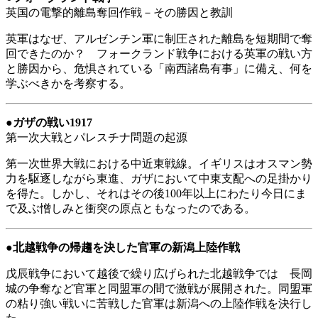
英国の電撃的離島奪回作戦－その勝因と教訓
英軍はなぜ、アルゼンチン軍に制圧された離島を短期間で奪
回できたのか？ フォークランド戦争における英軍の戦い方
と勝因から、危惧されている「南西諸島有事」に備え、何を
学ぶべきかを考察する。
●
ガザの戦い1917
第一次大戦とパレスチナ問題の起源
第一次世界大戦における中近東戦線。イギリスはオスマン勢
力を駆逐しながら東進、ガザにおいて中東支配への足掛かり
を得た。しかし、それはその後100年以上にわたり今日にま
で及ぶ憎しみと衝突の原点ともなったのである。
●
北越戦争の帰趨を決した官軍の新潟上陸作戦
戊辰戦争において越後で繰り広げられた北越戦争では 長岡
城の争奪など官軍と同盟軍の間で激戦が展開された。同盟軍
の粘り強い戦いに苦戦した官軍は新潟への上陸作戦を決行し