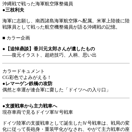
沖縄戦で戦った海軍航空隊整備員
●
三枝利夫
海軍に志願し、南西諸島海軍航空隊へ配属。米軍上陸後に陸
戦隊員として戦った航空機整備員が語る沖縄戦の記憶。
■
カラー企画
●
【追悼鼎談】香川元太郎さんが遺したもの
――
復元イラスト、超絶技巧、人柄、思い出
カラードキュメント
CG彩色でよみがえる！
●
レマーゲン鉄橋の攻防
偶然と幸運が連合軍に齎した「ドイツへの入り口」
●
支援戦車から主力戦車へ
現存車両で見るドイツ軍Ⅳ号戦車
ドイツ陸軍の支援戦車として誕生したⅣ号戦車は、戦局の変
化に従って長砲身・重装甲化がなされ、やがて主力戦車の座