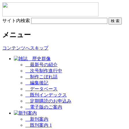
サイト内検索
メニュー
コンテンツへスキップ
最新号の紹介
次号制作進行中
制作こぼれ話
編集後記
データベース
既刊インデックス
定期購読のお申込み
電子版のご案内
新刊案内
既刊案内 1