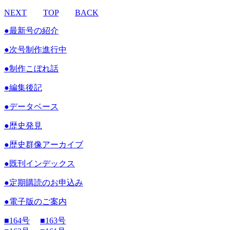
NEXT
TOP
BACK
●
最新号の紹介
●
次号制作進行中
●
制作こぼれ話
●
編集後記
●
データベース
●
歴史発見
●
歴史群像アーカイブ
●
既刊インデックス
●
定期購読のお申込み
●
電子版のご案内
■
164号
■
163号