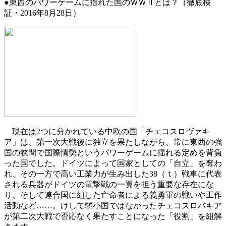
●
東西のパワーゲームに揺れた国のＷＷⅡとは？
（徹底検
証・2016年8月28日）
現在は2つに分かれている中欧の国「チェコスロヴァキ
ア」は、第一次大戦後に独立を果たしながら、常に東西の強
国の狭間で国際情勢というパワーゲームに揺れる定めを背負
った国でした。ドイツによって国家としての「自立」を奪わ
れ、その一方で高い工業力が生み出した38（ｔ）戦車に代表
される兵器がドイツの電撃戦の一翼を担う重要な存在にな
り、そして連合国に組した亡命者による義勇軍の戦いや工作
活動など……。けして弱小国ではなかったチェコスロバキア
が第二次大戦で否応なく果たすことになった「役割」を紐解