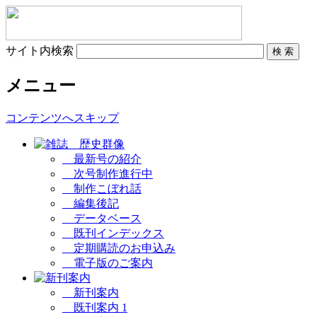
サイト内検索
メニュー
コンテンツへスキップ
最新号の紹介
次号制作進行中
制作こぼれ話
編集後記
データベース
既刊インデックス
定期購読のお申込み
電子版のご案内
新刊案内
既刊案内 1