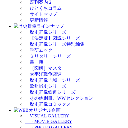
既刊案内 2
ひとくちコラム
サイトマップ
更新情報
歴史群像シリーズ
【決定版】図説シリーズ
歴史群像シリーズ特別編集
学研ムック
ミリタリーシリーズ
書 籍
［図解］マスター
太平洋戦争関連
歴史群像「城」シリーズ
欧州戦史シリーズ
歴史群像鉄道シリーズ
その他別冊、WWセレクション
歴史群像コミックス
VISUAL GALLERY
・MOVIE GALLERY
・PHOTO GALLERY