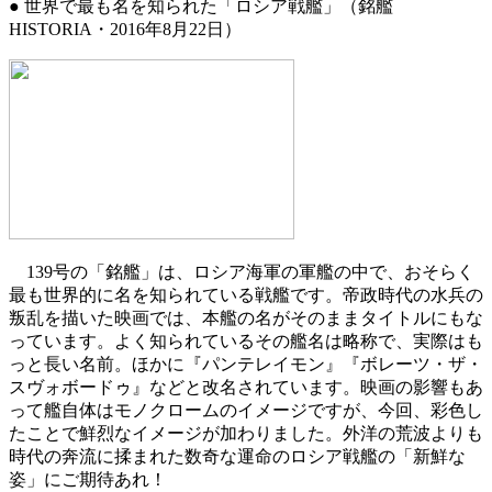
●
世界で最も名を知られた「ロシア戦艦」
（銘艦
HISTORIA・2016年8月22日）
139号の「銘艦」は、ロシア海軍の軍艦の中で、おそらく
最も世界的に名を知られている戦艦です。帝政時代の水兵の
叛乱を描いた映画では、本艦の名がそのままタイトルにもな
っています。よく知られているその艦名は略称で、実際はも
っと長い名前。ほかに『パンテレイモン』『ボレーツ・ザ・
スヴォボードゥ』などと改名されています。映画の影響もあ
って艦自体はモノクロームのイメージですが、今回、彩色し
たことで鮮烈なイメージが加わりました。外洋の荒波よりも
時代の奔流に揉まれた数奇な運命のロシア戦艦の「新鮮な
姿」にご期待あれ！