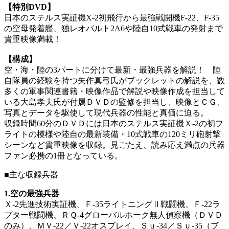
【特別DVD】
日本のステルス実証機X-2初飛行から最強戦闘機F-22、F-35
の空母発着艦、独レオパルト2A6や陸自10式戦車の発射まで
貴重映像満載！
【構成】
空・海・陸の3パートに分けて最新・最強兵器を解説！ 陸
自隊員の経験を持つ矢作真弓氏がブックレットの解説を、数
多くの軍事関連書籍・映像作品で解説や映像作成を担当して
いる大島孝夫氏が付属ＤＶＤの監修を担当し、映像とＣＧ、
写真とデータを駆使して現代兵器の性能と真価に迫る。
収録時間60分のＤＶＤには日本のステルス実証機Ｘ-2の初フ
ライトの模様や陸自の最新装備・10式戦車の120ミリ砲射撃
シーンなど貴重映像を収録。見ごたえ、読み応え満点の兵器
ファン必携の1冊となっている。
■
主な収録兵器
1.空の最強兵器
Ｘ-2先進技術実証機、Ｆ-35ライトニングⅡ戦闘機、Ｆ-22ラ
プター戦闘機、ＲＱ-4グローバルホーク無人偵察機（ＤＶＤ
のみ）、ＭＶ-22／Ｖ-22オスプレイ、Ｓｕ-34／Ｓｕ-35（ブ