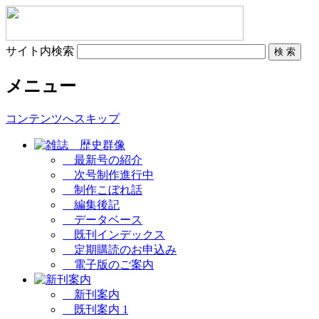
サイト内検索
メニュー
コンテンツへスキップ
最新号の紹介
次号制作進行中
制作こぼれ話
編集後記
データベース
既刊インデックス
定期購読のお申込み
電子版のご案内
新刊案内
既刊案内 1