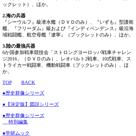
ックレット）、ほか。
2.海の兵器
『シーウルフ』級潜水艦（ＤＶＤのみ）、『いずも』型護衛
艦、『フリーダム』級および『インディペンデンス』級沿海
域戦闘艦、航空母艦『遼寧』（ブックレットのみ）、ほか。
3.陸の最強兵器
6か国参加戦車競技会「ストロングヨーロッパ戦車チャレン
ジ2016」（ＤＶＤのみ）、レオバルト2戦車、10式戦車、ス
トライカー戦闘車、機動戦闘車（ブックレットのみ）、ほ
か。
TOP
BACK
●
歴史群像シリーズ
●
【決定版】図説シリーズ
●
歴史群像シリーズ
特別編集
●
学研ムック