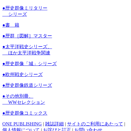
●
歴史群像ミリタリー
シリーズ
●
書 籍
●
歴群［図解］マスター
●
太平洋戦史シリーズ、
ほか太平洋戦争関連
●
歴史群像「城」シリーズ
●
欧州戦史シリーズ
●
歴史群像鉄道シリーズ
●
その他別冊、
WWセレクション
●
歴史群像コミックス
ONE PUBLISHING
|
雑誌詳細
|
サイトのご利用にあたって
|
個人情報について
|
お詫びと訂正
|
お問い合わせ