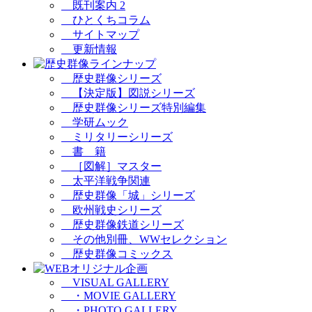
既刊案内 2
ひとくちコラム
サイトマップ
更新情報
歴史群像シリーズ
【決定版】図説シリーズ
歴史群像シリーズ特別編集
学研ムック
ミリタリーシリーズ
書 籍
［図解］マスター
太平洋戦争関連
歴史群像「城」シリーズ
欧州戦史シリーズ
歴史群像鉄道シリーズ
その他別冊、WWセレクション
歴史群像コミックス
VISUAL GALLERY
・MOVIE GALLERY
・PHOTO GALLERY