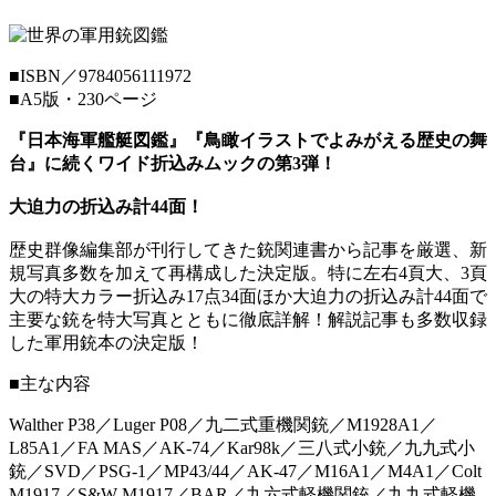
■
ISBN／9784056111972
■
A5版・230ページ
『日本海軍艦艇図鑑』『鳥瞰イラストでよみがえる歴史の舞
台』に続くワイド折込みムックの第3弾！
大迫力の折込み計44面！
歴史群像編集部が刊行してきた銃関連書から記事を厳選、新
規写真多数を加えて再構成した決定版。特に左右4頁大、3頁
大の特大カラー折込み17点34面ほか大迫力の折込み計44面で
主要な銃を特大写真とともに徹底詳解！解説記事も多数収録
した軍用銃本の決定版！
■
主な内容
Walther P38／Luger P08／九二式重機関銃／M1928A1／
L85A1／FA MAS／AK-74／Kar98k／三八式小銃／九九式小
銃／SVD／PSG-1／MP43/44／AK-47／M16A1／M4A1／Colt
M1917／S&W M1917／BAR／九六式軽機関銃／九九式軽機