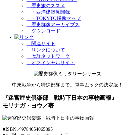
歴史旅のススメ
・西洋建築見聞録
・TOKYTO銅像マップ
歴史群像アーカイブス
ダウンロード
関連サイト
リンクについて
歴群ネットワーク
オフィシャルサイト
中東戦争から特殊部隊まで。軍事ムックの決定版！
『迷宮歴史倶楽部 戦時下日本の事物画報』
モリナガ・ヨウ／著
■
ISBN／9784054065895