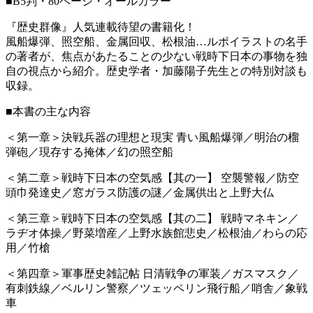
■
B5判・80ページ・オールカラー
『歴史群像』人気連載待望の書籍化！
風船爆弾、照空船、金属回収、松根油…ルポイラストの名手
の著者が、焦点があたることの少ない戦時下日本の事物を独
自の視点から紹介。歴史学者・加藤陽子先生との特別対談も
収録。
■
本書の主な内容
＜第一章＞決戦兵器の理想と現実 青い風船爆弾／明治の榴
弾砲／現存する掩体／幻の照空船
＜第二章＞戦時下日本の空気感【其の一】 空襲警報／防空
頭巾発達史／窓ガラス防護の謎／金属供出と上野大仏
＜第三章＞戦時下日本の空気感【其の二】 戦時マネキン／
ラヂオ体操／野菜増産／上野水族館悲史／松根油／わらの応
用／竹槍
＜第四章＞軍事歴史雑記帖 日清戦争の軍装／ガスマスク／
有刺鉄線／ベルリン警察／ツェッペリン飛行船／哨舎／象戦
車