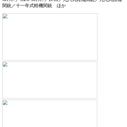
関銃／十一年式軽機関銃 ほか