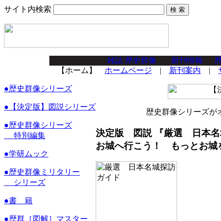
サイト内検索
【ホーム】
ホームページ
|
新刊案内
|
●
歴史群像シリーズ
●
【決定版】図説シリーズ
歴史群像シリーズが
●
歴史群像シリーズ
決定版 図説
『厳選 日本名
特別編集
お城へ行こう！ もっとお城
●
学研ムック
●
歴史群像ミリタリー
シリーズ
●
書 籍
●
歴群［図解］マスター