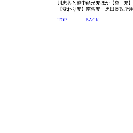
川忠興と越中頭形兜ほか【突
兜】
【変わり兜】南蛮兜 黒田長政所
TOP
BACK