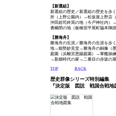
【新選組】
新選組の歴史／新選組の歴史を歩
所（上野公園内）→松坂屋上野店
沖田総司終焉の地（今戸神社内）
勇幽閉の地（板橋宿平尾町脇本陣
【勝海舟】
勝海舟の生涯／勝海舟の生涯を歩
地→能勢妙見堂→勝海舟の銅像（
庭園（浜離宮恩賜庭園）→軍艦操
→新婚時代の家→二番目の赤坂の
TOP
BACK
歴史群像シリーズ特別編集
『決定版 図説 戦国合戦地