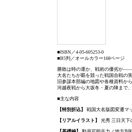
■
ISBN／4-05-605253-0
■
B5判／オールカラー168ページ
勝敗は時の運か、戦術の優劣か―
大名たちが覇を競った戦国合戦の
旧参謀本部編の地図や各種資料か
河越夜戦から大坂冬・夏の陣まで
■
主な内容
【特別折込】
戦国大名版図変遷マ
【リアルイラスト】
光秀 三日天
【基礎編】
動員可能兵力／地方別