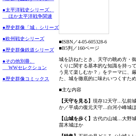
●
太平洋戦史シリーズ、
ほか太平洋戦争関連
●
歴史群像「城」シリーズ
●
欧州戦史シリーズ
■
ISBN／4-05-605328-6
■
B5判／160ページ
●
歴史群像鉄道シリーズ
城を訪ねたとき、天守の眺め方・
●
その他別冊、
くりに関する基本的な知識を持っ
WWセレクション
う見て楽しむか？」をテーマに、厳
た、城を徹底的に味わいつくすた
●
歴史群像コミックス
■
主な内容
【天守を見る】
現存12天守…弘前
か／平成の復元天守…白河小峰城
【山城を歩く】
古代の山城…大野
苗木城ほか