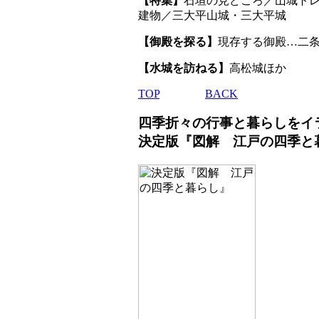
【特集】
石垣の見どころ／山城ト
建物／三大平山城・三大平城
【御殿を探る】
現存する御殿…二
【水城を訪ねる】
高松城ほか
TOP
BACK
四季折々の行事と暮らしをイ
決定版『図解 江戸の四季と