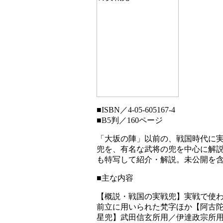
■
ISBN／4-05-605167-4
■
B5判／160ページ
「大坂の陣」以前の、戦国時代に
兜を、有名な武将の兜を中心に解
も特写して紹介・解説。未公開を含
■主な内容
【概説・戦国の実戦兜】実戦で使
前立に用いられた梵字ほか【阿古
星兜】武田信玄所用／伊達政宗所