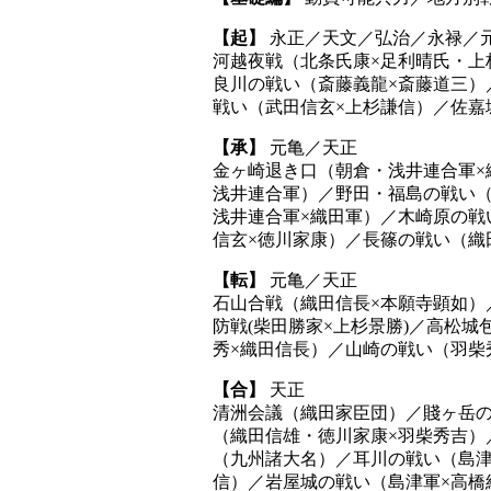
【起】
永正／天文／弘治／永禄／
河越夜戦（北条氏康×足利晴氏・上
良川の戦い（斎藤義龍×斎藤道三）
戦い（武田信玄×上杉謙信）／佐嘉
【承】
元亀／天正
金ヶ崎退き口（朝倉・浅井連合軍×
浅井連合軍）／野田・福島の戦い（
浅井連合軍×織田軍）／木崎原の戦
信玄×徳川家康）／長篠の戦い（織
【転】
元亀／天正
石山合戦（織田信長×本願寺顕如）
防戦(柴田勝家×上杉景勝)／高松
秀×織田信長）／山崎の戦い（羽柴
【合】
天正
清洲会議（織田家臣団）／賤ヶ岳の
（織田信雄・徳川家康×羽柴秀吉）
（九州諸大名）／耳川の戦い（島津
信）／岩屋城の戦い（島津軍×高橋