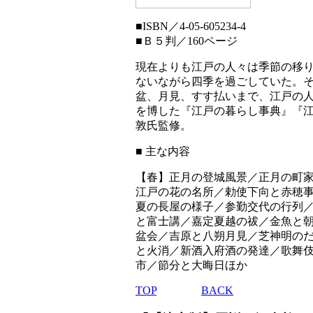
■
ISBN／4-05-605234-4
■
Ｂ５判／160ページ
現在よりも江戸の人々は季節の移
ないながら四季を過ごしていた。
盆、月見、すす払いまで、江戸の
を博した『江戸の暮らし事典』『
敦氏監修。
■ 主な内容
【春】正月の登城風景／正月の町
江戸の花の名所／勅使下向と赤穂
夏の長屋の様子／参勤交代の行列
と富士講／嘉定夏越の祓／金魚と
盆会／吉原と八朔月見／芝神明の
と火消／新酒入府酒の発達／歌舞
市／節分と大晦日ほか
TOP
BACK