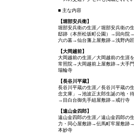
■ 主な内容
【堀部安兵衛】
堀部安兵衛の生涯／堀部安兵衛の
邸跡（本所松坂町公園）→回向院
六の墓→仙台藩上屋敷跡→浅野内
【大岡越前】
大岡越前の生涯／大岡越前の生涯
常照院→大岡越前上屋敷跡→大手
瑞輪寺
【長谷川平蔵】
長谷川平蔵の生涯／長谷川平蔵の
念文庫」→池波正太郎生誕の地・
→目白台御先手組屋敷跡→戒行寺
【遠山金四郎】
遠山金四郎の生涯／遠山金四郎の
力・同心屋敷跡→伝馬町牢屋敷跡
本妙寺