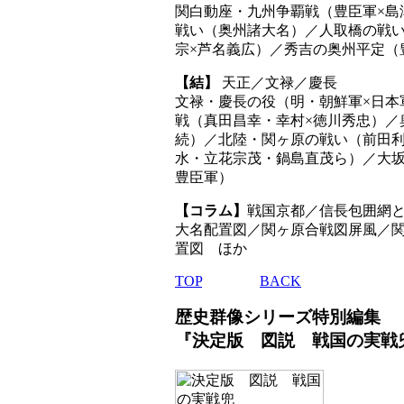
関白動座・九州争覇戦（豊臣軍×島
戦い（奥州諸大名）／人取橋の戦い
宗×芦名義広）／秀吉の奥州平定（
【結】
天正／文禄／慶長
文禄・慶長の役（明・朝鮮軍×日本
戦（真田昌幸・幸村×徳川秀忠）／
続）／北陸・関ヶ原の戦い（前田利
水・立花宗茂・鍋島直茂ら）／大坂
豊臣軍）
【コラム】
戦国京都／信長包囲網
大名配置図／関ヶ原合戦図屏風／
置図 ほか
TOP
BACK
歴史群像シリーズ特別編集
『決定版 図説 戦国の実戦