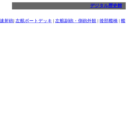
デジタル歴史館
チ速射砲
|
左舷ボートデッキ
|
左舷副砲・側砲外観
|
後部艦橋
|
艦