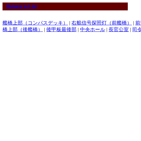
Return to List
艦橋上部（コンパスデッキ）
|
右舷信号探照灯（前艦橋）
|
前
橋上部（後艦橋）
|
後甲板最後部
|
中央ホール
|
長官公室
|
司