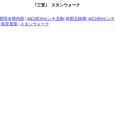
｢三笠｣ スタンウォーク
部司令塔内部
|
40口径30センチ主砲
|
前部主砲塔
|
40口径8セン
令長官居室
|
スタンウォーク